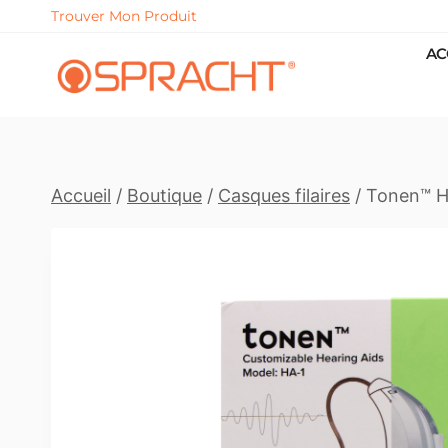
Skip
Trouver Mon Produit
to
AC
content
Accueil
/
Boutique
/
Casques filaires
/
Tonen™ HA