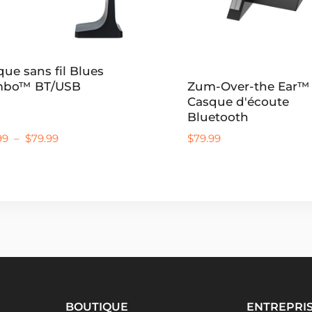
ue sans fil Blues
bo™ BT/USB
Zum-Over-the Ear™
Casque d'écoute
Bluetooth
Plage
99
–
$
79.99
$
79.99
de
prix :
$69.99
à
$79.99
BOUTIQUE
ENTREPRI