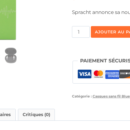
Spracht annonce sa nouv
Quantité
AJOUTER AU P
Tonen™
HA-
1
PAIEMENT SÉCURI
Customizable
Hearing
Aids
Catégorie :
Casques sans fil Blu
aires
Critiques (0)