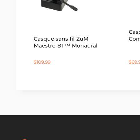
Casq
Com
Casque sans fil ZūM
Maestro BT™ Monaural
$
109.99
$
69.