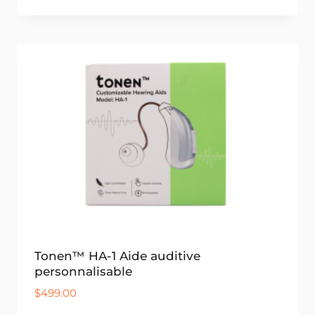
de
prix :
$69.99
à
$79.99
Tonen™ HA-1 Aide auditive
personnalisable
$
499.00