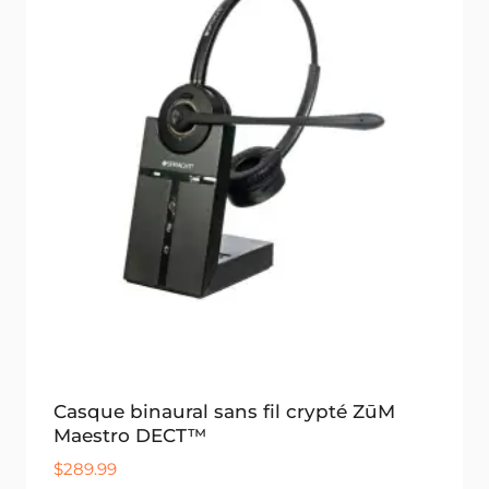
Casque binaural sans fil crypté ZūM
Maestro DECT™
$
289.99