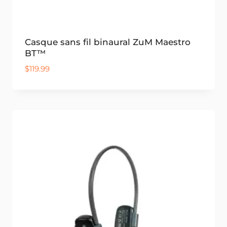
Casque sans fil binaural ZuM Maestro
BT™
$
119.99