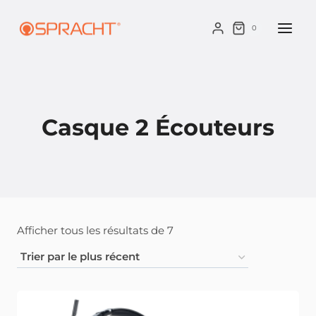
Skip
to
0
content
Casque 2 Écouteurs
Classés
Afficher tous les résultats de 7
par
ordre
chronologique