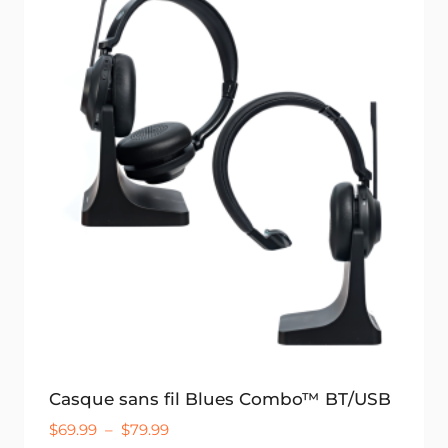
Casque sans fil Blues Combo™ BT/USB
Plage
$
69.99
–
$
79.99