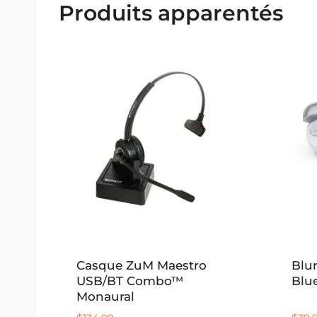
Produits apparentés
Casque ZuM Maestro
Blu
USB/BT Combo™
Blu
Monaural