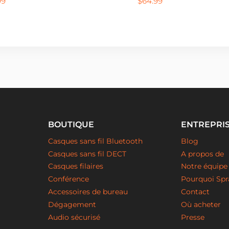
99
$
64.99
BOUTIQUE
ENTREPRI
Casques sans fil Bluetooth
Blog
Casques sans fil DECT
A propos de
Casques filaires
Notre équipe
Conférence
Pourquoi Spr
Accessoires de bureau
Contact
Dégagement
Où acheter
Audio sécurisé
Presse