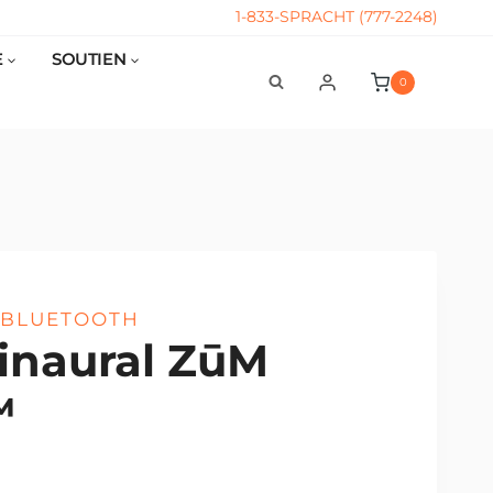
1-833-SPRACHT (777-2248)
E
SOUTIEN
0
L BLUETOOTH
inaural ZūM
™