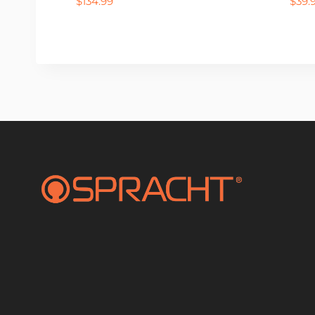
$
134.99
$
39.