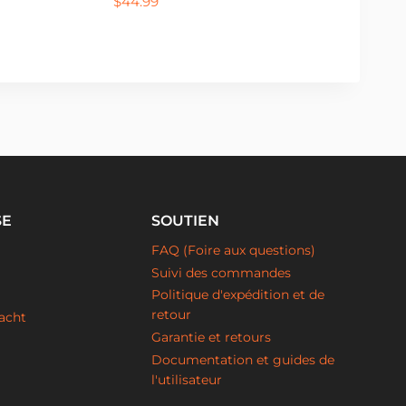
$
44.99
SE
SOUTIEN
FAQ (Foire aux questions)
Suivi des commandes
Politique d'expédition et de
retour
acht
Garantie et retours
Documentation et guides de
l'utilisateur