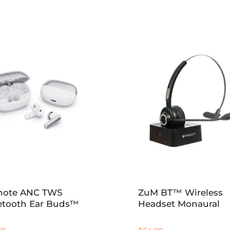
note ANC TWS
ZuM BT™ Wireless
etooth Ear Buds™
Headset Monaural