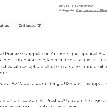
SKU :
SPT-ZUMBTP400
Catégorie :
Casques sans fil Blu
aires
Critiques (0)
é ! Prenez vos appels sur n'importe quel appareil 
e binaural confortable, léger et de haute qualité. Ju
e et vocale exceptionnelle. Le microphone antibruit f
dre.
tre PC/Mac à l'aide du dongle USB pour les appels 
nné ? Utilisez Zūm BT Prestige™ ou Zūm Prestige C
ieu d'entendre ceux qui vous entourent.