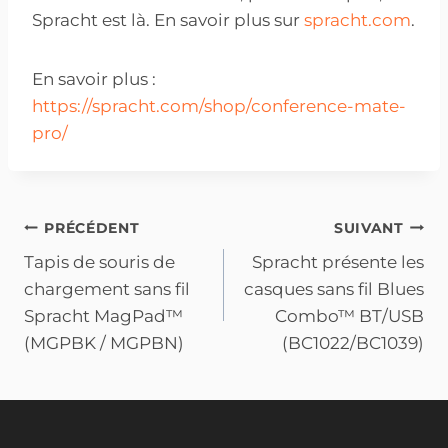
Spracht est là. En savoir plus sur
spracht.com
.
En savoir plus :
https://spracht.com/shop/conference-mate-
pro/
Navigation
PRÉCÉDENT
SUIVANT
Tapis de souris de
Spracht présente les
de
chargement sans fil
casques sans fil Blues
l'article
Spracht MagPad™
Combo™ BT/USB
(MGPBK / MGPBN)
(BC1022/BC1039)